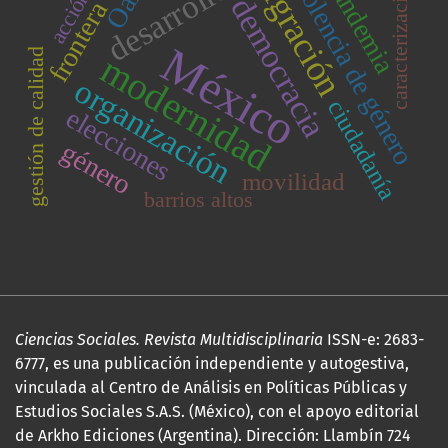
migración
violencia de género
desarrollo
pandemia
caracterización
acción
democracia
frontera
México
gestión de calidad
modernidad
organización
ciudadanía
elecciones
género
movilidad
barrios altos
Ciencias Sociales. Revista Multidisciplinaria
ISSN-e: 2683-
6777, es una publicación independiente y autogestiva,
vinculada al Centro de Análisis en Políticas Públicas y
Estudios Sociales S.A.S. (México), con el apoyo editorial
de Arkho Ediciones (Argentina). Dirección: Llambín 724